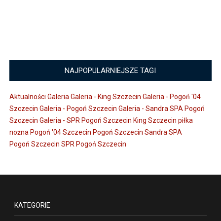
NAJPOPULARNIEJSZE TAGI
Aktualności
Galeria
Galeria - King Szczecin
Galeria - Pogoń '04
Szczecin
Galeria - Pogoń Szczecin
Galeria - Sandra SPA Pogoń
Szczecin
Galeria - SPR Pogoń Szczecin
King Szczecin
piłka
nożna
Pogoń '04 Szczecin
Pogoń Szczecin
Sandra SPA
Pogoń Szczecin
SPR Pogoń Szczecin
KATEGORIE