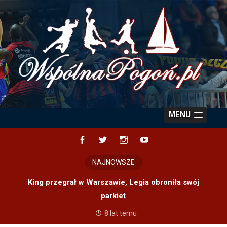
Skip
to
content
MENU
Facebook
Twitter
Instagram
YouTube
NAJNOWSZE
King przegrał w Warszawie, Legia obroniła swój
parkiet
8 lat temu