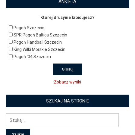
ANKIETA
Której drużynie kibicujesz?
Pogoń Szczecin
SPR Pogoń Baltica Szczecin
Pogoń Handball Szczecin
King Wilki Morskie Szczecin
Pogoń '04 Szczecin
Zobacz wyniki
SZUKAJ NA STRONIE
Szukaj: