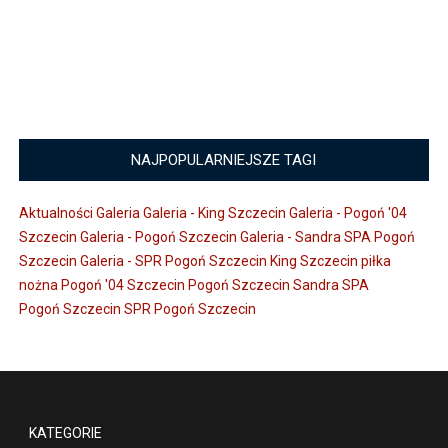
NAJPOPULARNIEJSZE TAGI
Aktualności
Galeria
Galeria - King Szczecin
Galeria - Pogoń '04
Szczecin
Galeria - Pogoń Szczecin
Galeria - Sandra SPA Pogoń
Szczecin
Galeria - SPR Pogoń Szczecin
King Szczecin
piłka
nożna
Pogoń '04 Szczecin
Pogoń Szczecin
Sandra SPA
Pogoń Szczecin
SPR Pogoń Szczecin
KATEGORIE