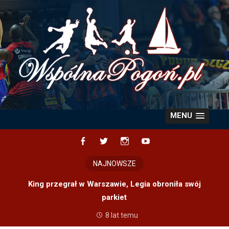
Skip
to
content
MENU
Facebook
Twitter
Instagram
YouTube
NAJNOWSZE
King przegrał w Warszawie, Legia obroniła swój
parkiet
8 lat temu