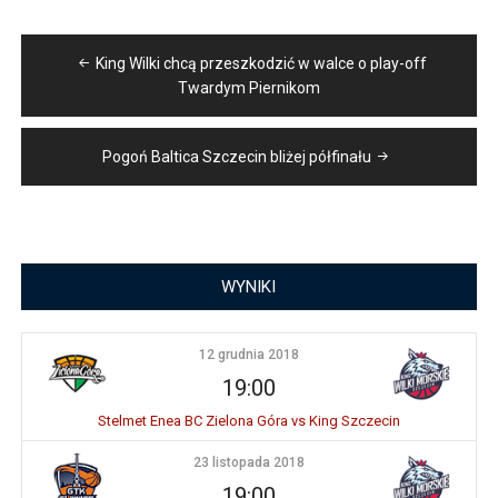
Nawigacja
King Wilki chcą przeszkodzić w walce o play-off
wpisu
Twardym Piernikom
Pogoń Baltica Szczecin bliżej półfinału
WYNIKI
12 grudnia 2018
19:00
Stelmet Enea BC Zielona Góra vs King Szczecin
23 listopada 2018
19:00