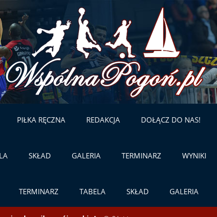
Skip
to
content
PIŁKA RĘCZNA
REDAKCJA
DOŁĄCZ DO NAS!
LA
SKŁAD
GALERIA
TERMINARZ
WYNIKI
TERMINARZ
TABELA
SKŁAD
GALERIA