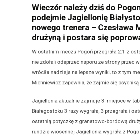
Wieczór należy dziś do Pogon
podejmie Jagiellonię Białyst
nowego trenera – Czesława Mi
drużyną i postara się poprow
W ostatnim meczu Pogoń przegrała 2:1 z ost
nie zdołali odeprzeć naporu ze strony przec
wróciła nadzieja na lepsze wyniki, to z tym 
Michniewicz zapewnia, że zajmie się psychiką
Jagiellonia aktualnie zajmuje 3. miejsce w tabe
Białegostoku 3 razy wygrała, 3 przegrała i os
ostatnią potyczkę z granatowo-bordową drużyn
rundzie wiosennej Jagiellonia wygrała z Pogon