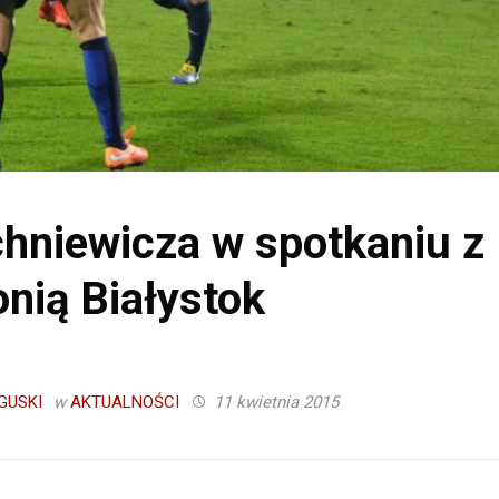
chniewicza w spotkaniu z
onią Białystok
GUSKI
w
AKTUALNOŚCI
11 kwietnia 2015