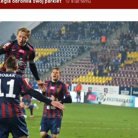
egia obroniła swój parkiet
8 lat temu