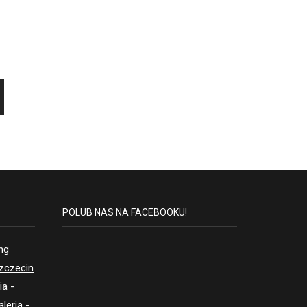
POLUB NAS NA FACEBOOKU!
ing
Szczecin
ia -
aleria -