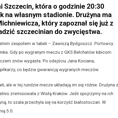
i Szczecin, która o godzinie 20:30
ok na własnym stadionie. Drużyna ma
chniewicza, który zapoznał się już z
adzić szczecinian do zwycięstwa.
atnim zespołem w tabeli – Zawiszą Bydgoszcz. Portowcy
iwnika. Gdy po wygranym meczu z GKS Bełchatów kibicom
meczem znów wygasła. Po odejściu Jana Kociana,
 piłkarzy, co będzie gwarancją wygranych meczów.
li, ale w tej rundzie mecze układają im się różnie. Drużyna 
tatnio zremisowała z Wisłą Kraków. Jeśli spojrzymy na ich
ą, to szala przechyla się na korzyść białostoczan. W
ią 5:0.