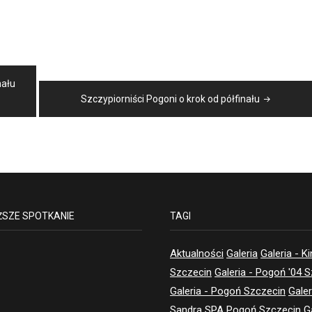
nału
Szczypiorniści Pogoni o krok od półfinału
ŻSZE SPOTKANIE
TAGI
Aktualności
Galeria
Galeria - K
Szczecin
Galeria - Pogoń '04 
Galeria - Pogoń Szczecin
Galer
Sandra SPA Pogoń Szczecin
G