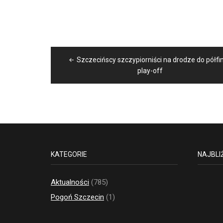
Nawigacja
Szczecińscy szczypiorniści na drodze do półfi
wpisu
play-off
KATEGORIE
NAJBLI
Aktualności
(785)
Pogoń Szczecin
(1)