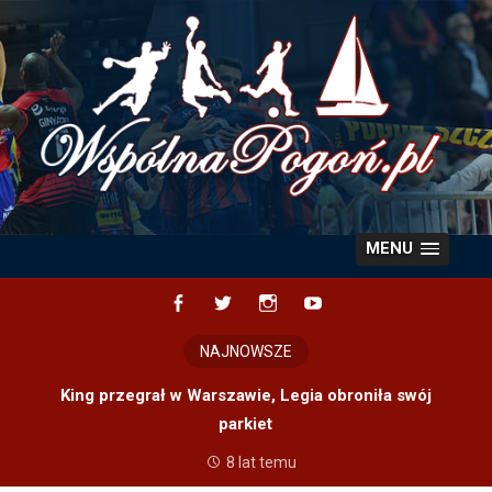
Skip
to
content
MENU
Facebook
Twitter
Instagram
YouTube
NAJNOWSZE
King przegrał w Warszawie, Legia obroniła swój
parkiet
8 lat temu