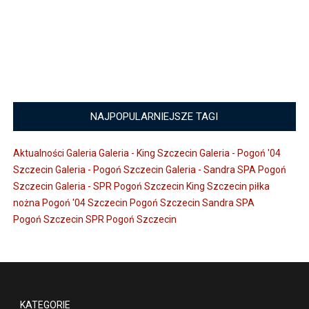
NAJPOPULARNIEJSZE TAGI
Aktualności
Galeria
Galeria - King Szczecin
Galeria - Pogoń '04
Szczecin
Galeria - Pogoń Szczecin
Galeria - Sandra SPA Pogoń
Szczecin
Galeria - SPR Pogoń Szczecin
King Szczecin
piłka
nożna
Pogoń '04 Szczecin
Pogoń Szczecin
Sandra SPA
Pogoń Szczecin
SPR Pogoń Szczecin
KATEGORIE