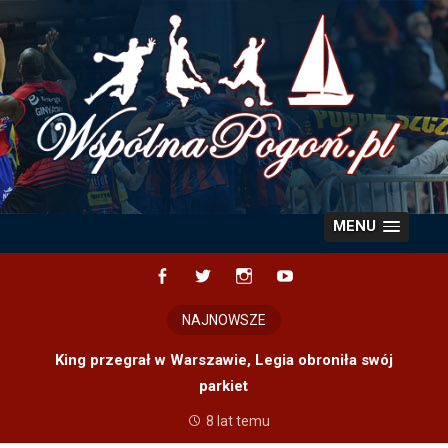
Skip
to
content
MENU
Facebook
Twitter
Instagram
YouTube
NAJNOWSZE
King przegrał w Warszawie, Legia obroniła swój
parkiet
8 lat temu