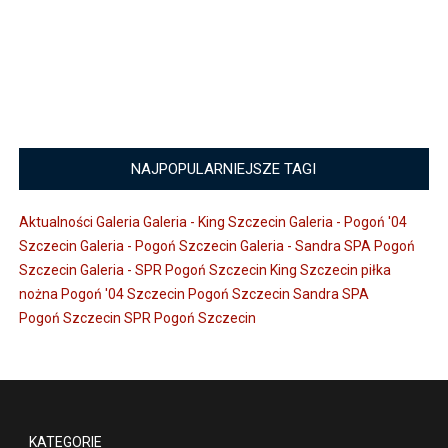
NAJPOPULARNIEJSZE TAGI
Aktualności
Galeria
Galeria - King Szczecin
Galeria - Pogoń '04
Szczecin
Galeria - Pogoń Szczecin
Galeria - Sandra SPA Pogoń
Szczecin
Galeria - SPR Pogoń Szczecin
King Szczecin
piłka
nożna
Pogoń '04 Szczecin
Pogoń Szczecin
Sandra SPA
Pogoń Szczecin
SPR Pogoń Szczecin
KATEGORIE