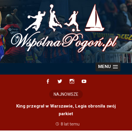
Skip
to
content
MENU
Facebook
Twitter
Instagram
YouTube
NAJNOWSZE
King przegrał w Warszawie, Legia obroniła swój
parkiet
8 lat temu