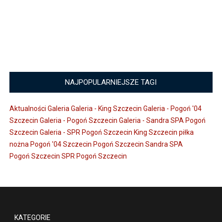
NAJPOPULARNIEJSZE TAGI
Aktualności
Galeria
Galeria - King Szczecin
Galeria - Pogoń '04
Szczecin
Galeria - Pogoń Szczecin
Galeria - Sandra SPA Pogoń
Szczecin
Galeria - SPR Pogoń Szczecin
King Szczecin
piłka
nożna
Pogoń '04 Szczecin
Pogoń Szczecin
Sandra SPA
Pogoń Szczecin
SPR Pogoń Szczecin
KATEGORIE