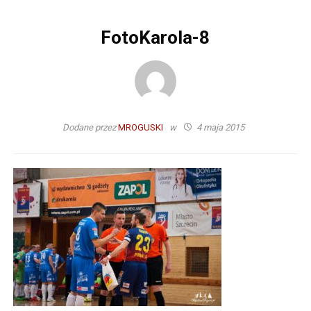
FotoKarola-8
Dodane przez
MROGUSKI
w
4 maja 2015