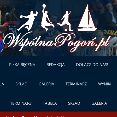
Skip
to
content
PIŁKA RĘCZNA
REDAKCJA
DOŁĄCZ DO NAS!
LA
SKŁAD
GALERIA
TERMINARZ
WYNIKI
TERMINARZ
TABELA
SKŁAD
GALERIA