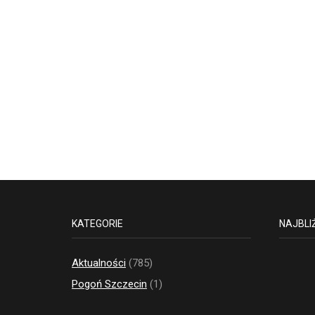
KATEGORIE
NAJBLI
Aktualności
(785)
Pogoń Szczecin
(1)