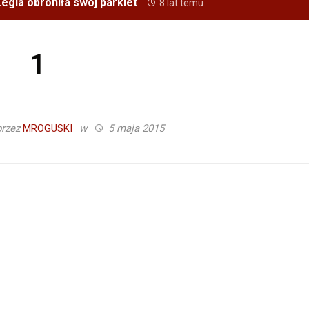
egia obroniła swój parkiet
8 lat temu
1
przez
MROGUSKI
w
5 maja 2015