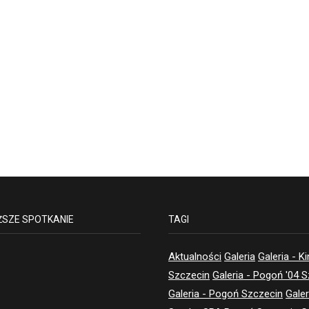
ŻSZE SPOTKANIE
TAGI
Aktualności
Galeria
Galeria - K
Szczecin
Galeria - Pogoń '04 
Galeria - Pogoń Szczecin
Galer