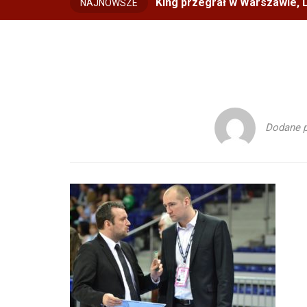
King przegrał w Warszawie, L
NAJNOWSZE
Dodane 