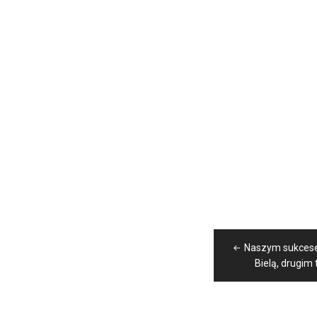
Nawigacja
Naszym sukcese
wpisu
Bielą, drugim