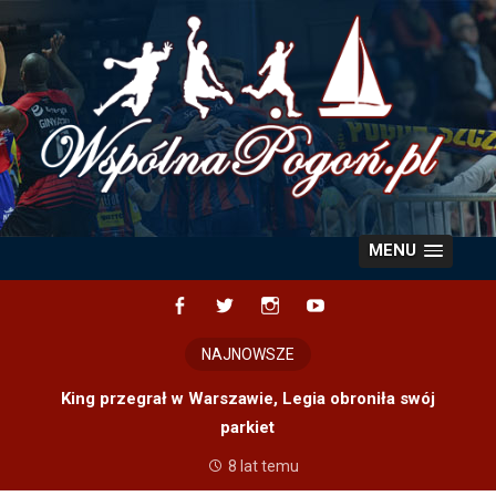
Skip
to
content
MENU
Facebook
Twitter
Instagram
YouTube
NAJNOWSZE
King przegrał w Warszawie, Legia obroniła swój
parkiet
8 lat temu