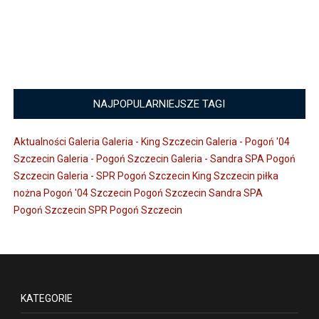
NAJPOPULARNIEJSZE TAGI
Aktualności
Galeria
Galeria - King Szczecin
Galeria - Pogoń '04
Szczecin
Galeria - Pogoń Szczecin
Galeria - Sandra SPA Pogoń
Szczecin
Galeria - SPR Pogoń Szczecin
King Szczecin
piłka
nożna
Pogoń '04 Szczecin
Pogoń Szczecin
Sandra SPA
Pogoń Szczecin
SPR Pogoń Szczecin
KATEGORIE