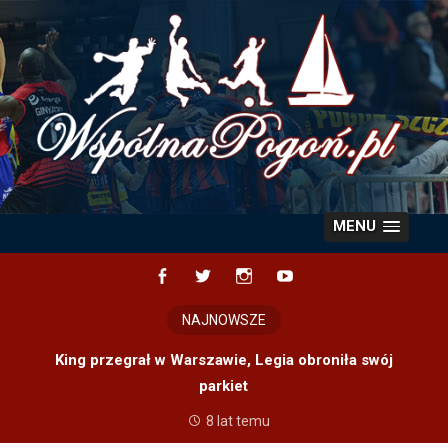
Skip
to
content
MENU
Facebook
Twitter
Instagram
YouTube
NAJNOWSZE
King przegrał w Warszawie, Legia obroniła swój
parkiet
8 lat temu