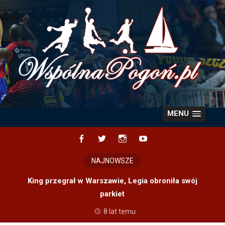
Skip
to
content
MENU
Facebook
Twitter
Instagram
YouTube
NAJNOWSZE
King przegrał w Warszawie, Legia obroniła swój
parkiet
8 lat temu