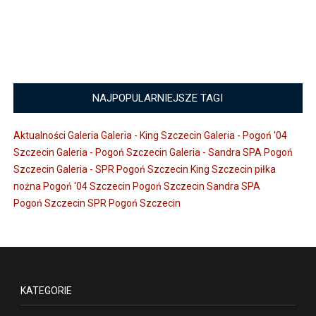
NAJPOPULARNIEJSZE TAGI
Aktualności
Galeria
Galeria - King Szczecin
Galeria - Pogoń '04
Szczecin
Galeria - Pogoń Szczecin
Galeria - Sandra SPA Pogoń
Szczecin
Galeria - SPR Pogoń Szczecin
King Szczecin
piłka
nożna
Pogoń '04 Szczecin
Pogoń Szczecin
Sandra SPA
Pogoń Szczecin
SPR Pogoń Szczecin
KATEGORIE