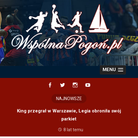
Skip
to
content
MENU
Facebook
Twitter
Instagram
YouTube
NAJNOWSZE
King przegrał w Warszawie, Legia obroniła swój
parkiet
8 lat temu