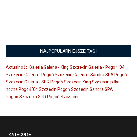
NAJPOPULARNIEJSZE TAGI
Aktualności
Galeria
Galeria - King Szczecin
Galeria - Pogoń '04
Szczecin
Galeria - Pogoń Szczecin
Galeria - Sandra SPA Pogoń
Szczecin
Galeria - SPR Pogoń Szczecin
King Szczecin
piłka
nożna
Pogoń '04 Szczecin
Pogoń Szczecin
Sandra SPA
Pogoń Szczecin
SPR Pogoń Szczecin
KATEGORIE