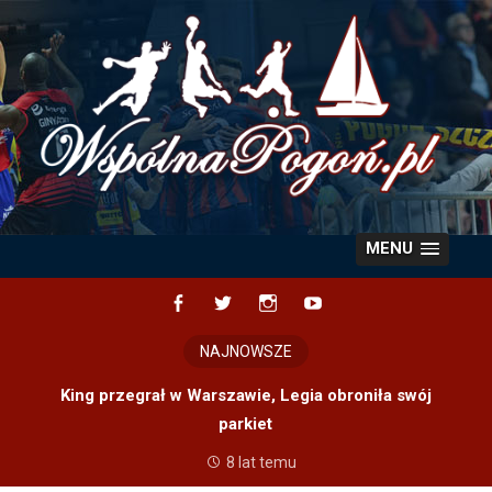
Skip
to
content
MENU
Facebook
Twitter
Instagram
YouTube
NAJNOWSZE
King przegrał w Warszawie, Legia obroniła swój
parkiet
8 lat temu