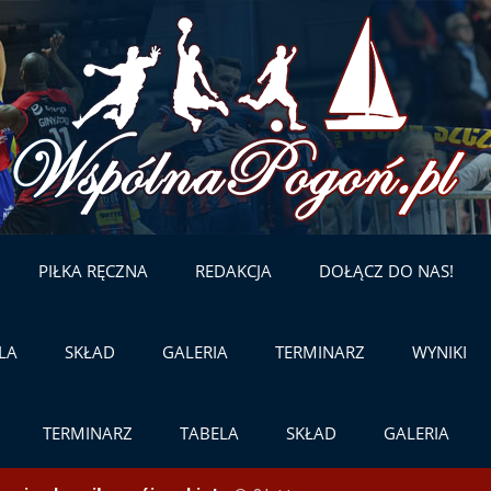
Skip
to
content
PIŁKA RĘCZNA
REDAKCJA
DOŁĄCZ DO NAS!
LA
SKŁAD
GALERIA
TERMINARZ
WYNIKI
TERMINARZ
TABELA
SKŁAD
GALERIA