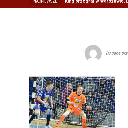
King przegrał w Warszawie, L
NAJNOWSZE
Dodane prz