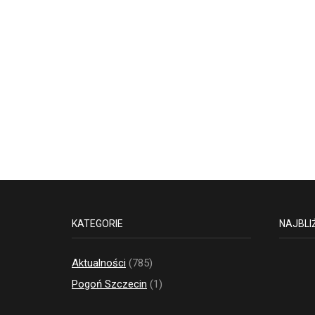
KATEGORIE
NAJBLI
Aktualności
(785)
Pogoń Szczecin
(1)