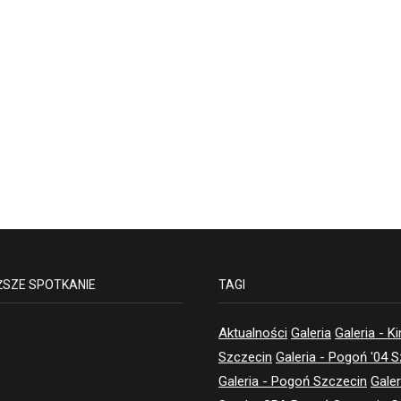
ŻSZE SPOTKANIE
TAGI
Aktualności
Galeria
Galeria - K
Szczecin
Galeria - Pogoń '04 
Galeria - Pogoń Szczecin
Galer