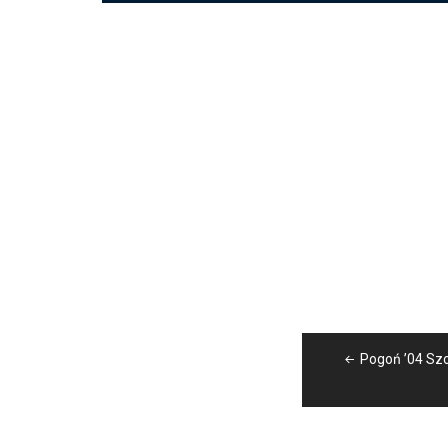
Nawigacja
Pogoń ’04 Szc
wpisu