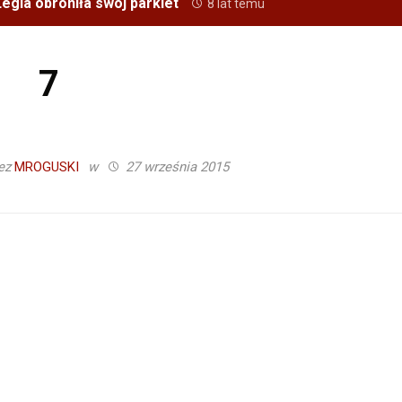
egia obroniła swój parkiet
8 lat temu
7
ez
MROGUSKI
w
27 września 2015