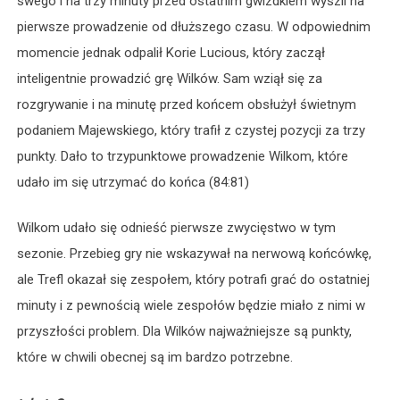
swego i na trzy minuty przed ostatnim gwizdkiem wyszli na
pierwsze prowadzenie od dłuższego czasu. W odpowiednim
momencie jednak odpalił Korie Lucious, który zaczął
inteligentnie prowadzić grę Wilków. Sam wziął się za
rozgrywanie i na minutę przed końcem obsłużył świetnym
podaniem Majewskiego, który trafił z czystej pozycji za trzy
punkty. Dało to trzypunktowe prowadzenie Wilkom, które
udało im się utrzymać do końca (84:81)
Wilkom udało się odnieść pierwsze zwycięstwo w tym
sezonie. Przebieg gry nie wskazywał na nerwową końcówkę,
ale Trefl okazał się zespołem, który potrafi grać do ostatniej
minuty i z pewnością wiele zespołów będzie miało z nimi w
przyszłości problem. Dla Wilków najważniejsze są punkty,
które w chwili obecnej są im bardzo potrzebne.