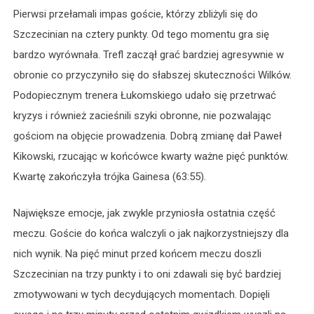
Pierwsi przełamali impas goście, którzy zbliżyli się do
Szczecinian na cztery punkty. Od tego momentu gra się
bardzo wyrównała. Trefl zaczął grać bardziej agresywnie w
obronie co przyczyniło się do słabszej skuteczności Wilków.
Podopiecznym trenera Łukomskiego udało się przetrwać
kryzys i również zacieśnili szyki obronne, nie pozwalając
gościom na objęcie prowadzenia. Dobrą zmianę dał Paweł
Kikowski, rzucając w końcówce kwarty ważne pięć punktów.
Kwartę zakończyła trójka Gainesa (63:55).
Największe emocje, jak zwykle przyniosła ostatnia część
meczu. Goście do końca walczyli o jak najkorzystniejszy dla
nich wynik. Na pięć minut przed końcem meczu doszli
Szczecinian na trzy punkty i to oni zdawali się być bardziej
zmotywowani w tych decydujących momentach. Dopięli