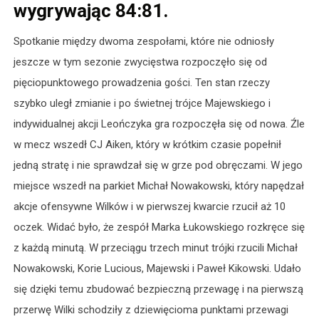
wygrywając 84:81.
Spotkanie między dwoma zespołami, które nie odniosły
jeszcze w tym sezonie zwycięstwa rozpoczęło się od
pięciopunktowego prowadzenia gości. Ten stan rzeczy
szybko uległ zmianie i po świetnej trójce Majewskiego i
indywidualnej akcji Leończyka gra rozpoczęła się od nowa. Źle
w mecz wszedł CJ Aiken, który w krótkim czasie popełnił
jedną stratę i nie sprawdzał się w grze pod obręczami. W jego
miejsce wszedł na parkiet Michał Nowakowski, który napędzał
akcje ofensywne Wilków i w pierwszej kwarcie rzucił aż 10
oczek. Widać było, że zespół Marka Łukowskiego rozkręce się
z każdą minutą. W przeciągu trzech minut trójki rzucili Michał
Nowakowski, Korie Lucious, Majewski i Paweł Kikowski. Udało
się dzięki temu zbudować bezpieczną przewagę i na pierwszą
przerwę Wilki schodziły z dziewięcioma punktami przewagi