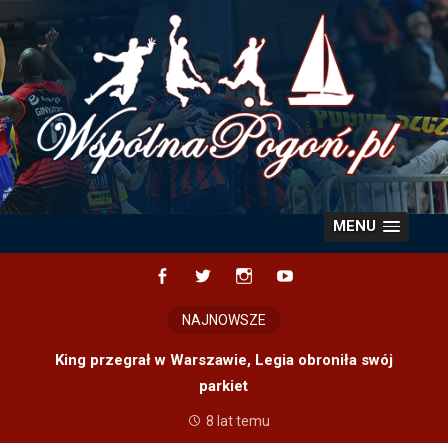
Skip
to
content
MENU
Facebook
Twitter
Instagram
YouTube
NAJNOWSZE
King przegrał w Warszawie, Legia obroniła swój
parkiet
8 lat temu