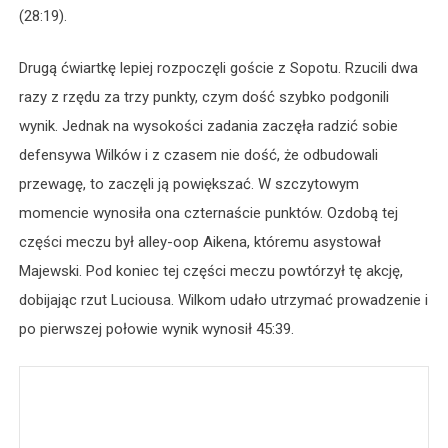
(28:19).
Drugą ćwiartkę lepiej rozpoczęli goście z Sopotu. Rzucili dwa
razy z rzędu za trzy punkty, czym dość szybko podgonili
wynik. Jednak na wysokości zadania zaczęła radzić sobie
defensywa Wilków i z czasem nie dość, że odbudowali
przewagę, to zaczęli ją powiększać. W szczytowym
momencie wynosiła ona czternaście punktów. Ozdobą tej
części meczu był alley-oop Aikena, któremu asystował
Majewski. Pod koniec tej części meczu powtórzył tę akcję,
dobijając rzut Luciousa. Wilkom udało utrzymać prowadzenie i
po pierwszej połowie wynik wynosił 45:39.