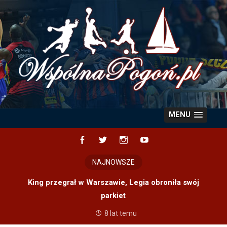
Skip
to
content
MENU
Facebook
Twitter
Instagram
YouTube
NAJNOWSZE
King przegrał w Warszawie, Legia obroniła swój
parkiet
8 lat temu