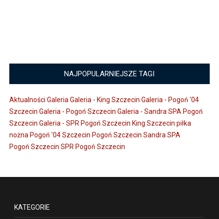
NAJPOPULARNIEJSZE TAGI
Aktualności
Galeria
Galeria - King Szczecin
Galeria - Pogoń '04
Szczecin
Galeria - Pogoń Szczecin
Galeria - Sandra SPA Pogoń
Szczecin
Galeria - SPR Pogoń Szczecin
King Szczecin
piłka
nożna
Pogoń '04 Szczecin
Pogoń Szczecin
Sandra SPA
Pogoń Szczecin
SPR Pogoń Szczecin
KATEGORIE