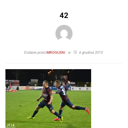
42
Dodane przez
MROGUSKI
w
6 grudnia 2015