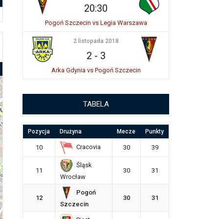
20:30
Pogoń Szczecin vs Legia Warszawa
2 listopada 2018
2
-
3
Arka Gdynia vs Pogoń Szczecin
TABELA
Pozycja
Drużyna
Mecze
Punkty
Cracovia
10
30
39
Śląsk
11
30
31
Wrocław
Pogoń
12
30
31
Szczecin