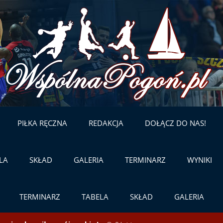
Skip
to
content
PIŁKA RĘCZNA
REDAKCJA
DOŁĄCZ DO NAS!
LA
SKŁAD
GALERIA
TERMINARZ
WYNIKI
TERMINARZ
TABELA
SKŁAD
GALERIA