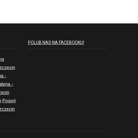
POLUB NAS NA FACEBOOKU!
ing
Szczecin
ia -
aleria -
zecin
n
Pogoń
zczecin