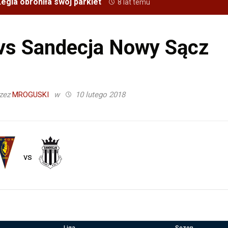
egia obroniła swój parkiet
8 lat temu
vs Sandecja Nowy Sącz
rzez
MROGUSKI
w
10 lutego 2018
vs
Liga
Sezon