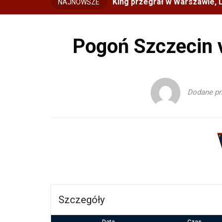
King przegrał w Warszawie, L
NAJNOWSZE
Pogoń Szczecin 
Dodane p
Szczegóły
Data
Czas