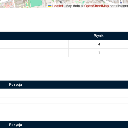
Leaflet
|
Map data ©
OpenStreetMap
contributors
Wynik
4
1
Pozycja
Pozycja