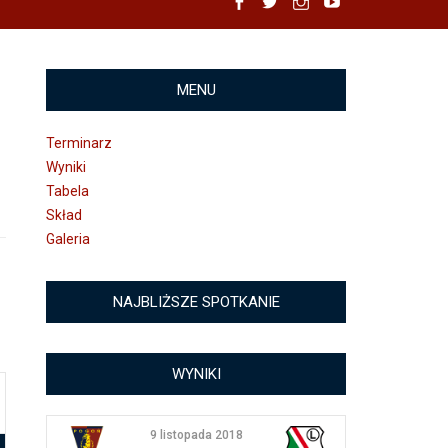
Facebook
Twitter
Instagram
YouTube
MENU
Terminarz
Wyniki
Tabela
Skład
Galeria
NAJBLIŻSZE SPOTKANIE
WYNIKI
9 listopada 2018