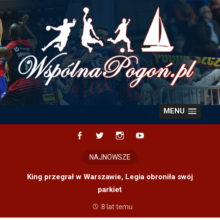
Skip
to
content
MENU
Facebook
Twitter
Instagram
YouTube
NAJNOWSZE
King przegrał w Warszawie, Legia obroniła swój
parkiet
8 lat temu