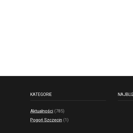
KATEGORIE
NAJBLI
Aktualności
(785)
Pogoń Szczecin
(1)