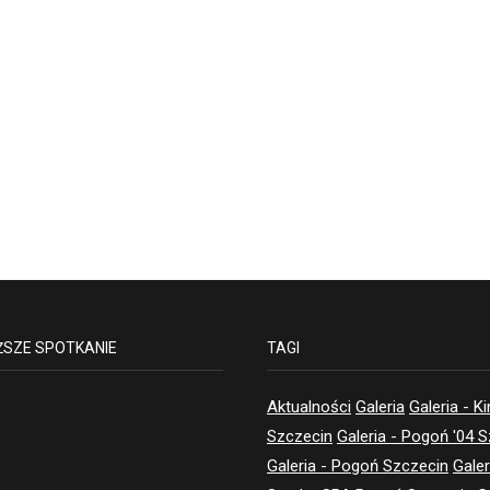
ŻSZE SPOTKANIE
TAGI
Aktualności
Galeria
Galeria - K
Szczecin
Galeria - Pogoń '04 
Galeria - Pogoń Szczecin
Galer