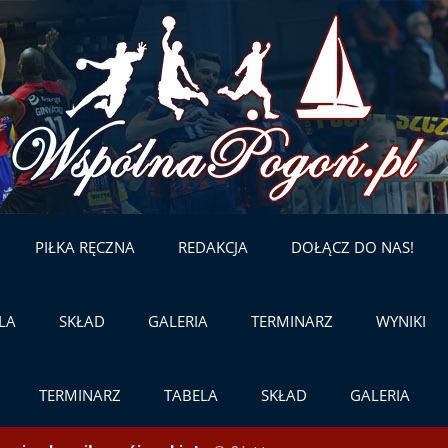
Skip
to
content
PIŁKA RĘCZNA
REDAKCJA
DOŁĄCZ DO NAS!
LA
SKŁAD
GALERIA
TERMINARZ
WYNIKI
TERMINARZ
TABELA
SKŁAD
GALERIA