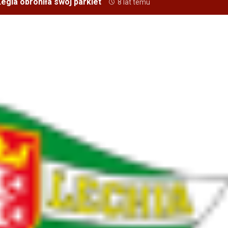
egia obroniła swój parkiet
8 lat temu