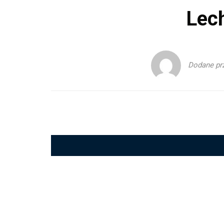
Lec
Dodane pr