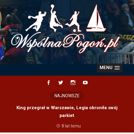
Skip
to
content
MENU
Facebook
Twitter
Instagram
YouTube
NAJNOWSZE
King przegrał w Warszawie, Legia obroniła swój
parkiet
8 lat temu