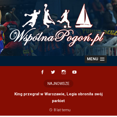
Skip
to
content
MENU
Facebook
Twitter
Instagram
YouTube
NAJNOWSZE
King przegrał w Warszawie, Legia obroniła swój
parkiet
8 lat temu