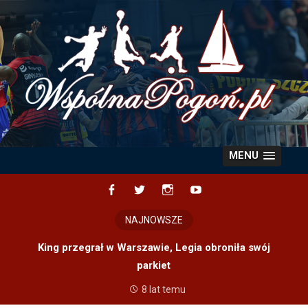
Skip
to
content
MENU
Facebook
Twitter
Instagram
YouTube
NAJNOWSZE
King przegrał w Warszawie, Legia obroniła swój
parkiet
8 lat temu