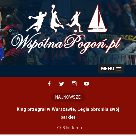
Skip
to
content
MENU
Facebook
Twitter
Instagram
YouTube
NAJNOWSZE
King przegrał w Warszawie, Legia obroniła swój
parkiet
8 lat temu