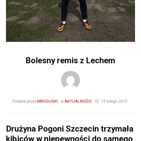
Bolesny remis z Lechem
Dodane przez
MROGUSKI
w
AKTUALNOŚCI
14 lutego 2015
Drużyna Pogoni Szczecin trzymała
kibiców w niepewności do samego