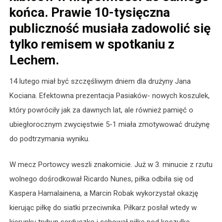
końca. Prawie 10-tysięczna
publiczność musiała zadowolić się
tylko remisem w spotkaniu z
Lechem.
14 lutego miał być szczęśliwym dniem dla drużyny Jana
Kociana. Efektowna prezentacja Pasiaków- nowych koszulek,
który powróciły jak za dawnych lat, ale również pamięć o
ubiegłorocznym zwycięstwie 5-1 miała zmotywować drużynę
do podtrzymania wyniku.
W mecz Portowcy weszli znakomicie. Już w 3. minucie z rzutu
wolnego dośrodkował Ricardo Nunes, piłka odbiła się od
Kaspera Hamalainena, a Marcin Robak wykorzystał okazję
kierując piłkę do siatki przeciwnika. Piłkarz posłał wtedy w
kierunku trybun serduszko i schował piłkę pod koszulkę.