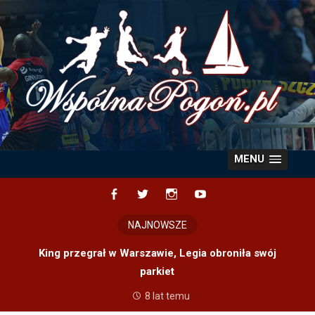
Skip
to
content
MENU
Facebook
Twitter
Instagram
YouTube
NAJNOWSZE
King przegrał w Warszawie, Legia obroniła swój
parkiet
8 lat temu