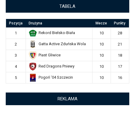
TABELA
Pozycja
Drużyna
Mecze
Punkty
Rekord Bielsko-Biała
1
10
28
Gatta Active Zduńska Wola
2
10
21
Piast Gliwice
3
10
18
Red Dragons Pniewy
4
10
17
Pogoń ’04 Szczecin
5
10
16
REKLAMA