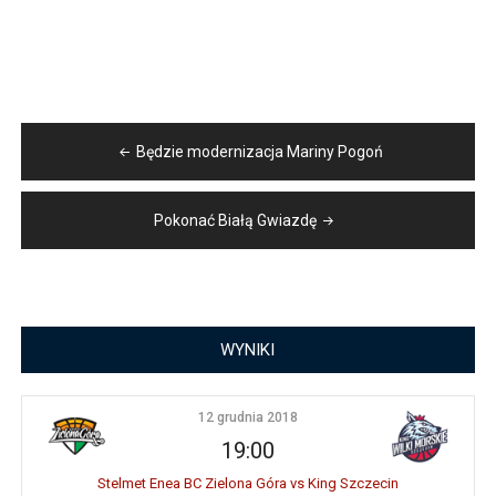
Nawigacja
Będzie modernizacja Mariny Pogoń
wpisu
Pokonać Białą Gwiazdę
WYNIKI
12 grudnia 2018
19:00
Stelmet Enea BC Zielona Góra vs King Szczecin