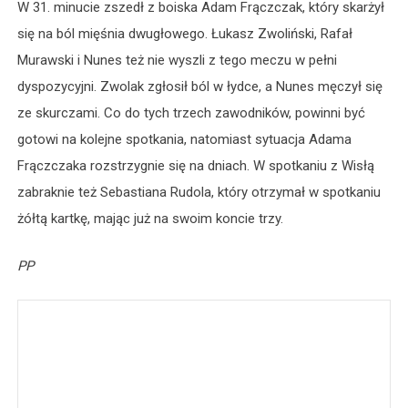
W 31. minucie zszedł z boiska Adam Frączczak, który skarżył
się na ból mięśnia dwugłowego. Łukasz Zwoliński, Rafał
Murawski i Nunes też nie wyszli z tego meczu w pełni
dyspozycyjni. Zwolak zgłosił ból w łydce, a Nunes męczył się
ze skurczami. Co do tych trzech zawodników, powinni być
gotowi na kolejne spotkania, natomiast sytuacja Adama
Frączczaka rozstrzygnie się na dniach. W spotkaniu z Wisłą
zabraknie też Sebastiana Rudola, który otrzymał w spotkaniu
żółtą kartkę, mając już na swoim koncie trzy.
PP