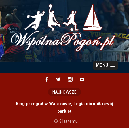
Skip
to
content
MENU
Facebook
Twitter
Instagram
YouTube
NAJNOWSZE
King przegrał w Warszawie, Legia obroniła swój
parkiet
8 lat temu