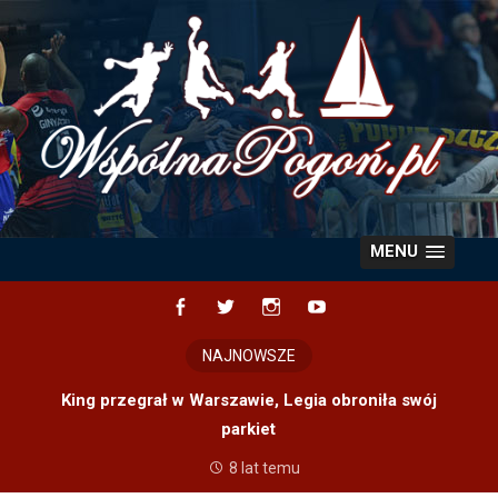
Skip
to
content
MENU
Facebook
Twitter
Instagram
YouTube
NAJNOWSZE
King przegrał w Warszawie, Legia obroniła swój
parkiet
8 lat temu