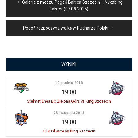
Galeria z meczu Pogoń Baltica Szczecin – Nykøbing
wpisu
Falster (07.08.2015)
Pogoń rozpoczyna walkę w Pucharze Polski
WYNIKI
12 grudnia 2018
19:00
Stelmet Enea BC Zielona Góra vs King Szczecin
23 listopada 2018
19:00
GTK Gliwice vs King Szczecin