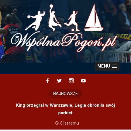
Skip
to
content
MENU
Facebook
Twitter
Instagram
YouTube
NAJNOWSZE
King przegrał w Warszawie, Legia obroniła swój
parkiet
8 lat temu