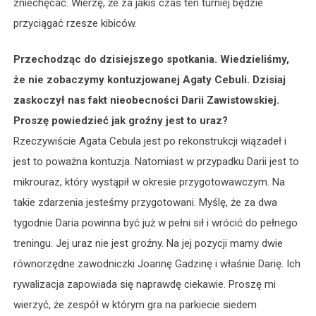
zniechęcać. Wierzę, że za jakiś czas ten turniej będzie
przyciągać rzesze kibiców.
Przechodząc do dzisiejszego spotkania. Wiedzieliśmy,
że nie zobaczymy kontuzjowanej Agaty Cebuli. Dzisiaj
zaskoczył nas fakt nieobecności Darii Zawistowskiej.
Proszę powiedzieć jak groźny jest to uraz?
Rzeczywiście Agata Cebula jest po rekonstrukcji wiązadeł i
jest to poważna kontuzja. Natomiast w przypadku Darii jest to
mikrouraz, który wystąpił w okresie przygotowawczym. Na
takie zdarzenia jesteśmy przygotowani. Myślę, że za dwa
tygodnie Daria powinna być już w pełni sił i wrócić do pełnego
treningu. Jej uraz nie jest groźny. Na jej pozycji mamy dwie
równorzędne zawodniczki Joannę Gadzinę i właśnie Darię. Ich
rywalizacja zapowiada się naprawdę ciekawie. Proszę mi
wierzyć, że zespół w którym gra na parkiecie siedem