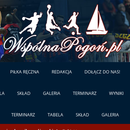
Skip
to
content
PIŁKA RĘCZNA
REDAKCJA
DOŁĄCZ DO NAS!
LA
SKŁAD
GALERIA
TERMINARZ
WYNIKI
TERMINARZ
TABELA
SKŁAD
GALERIA