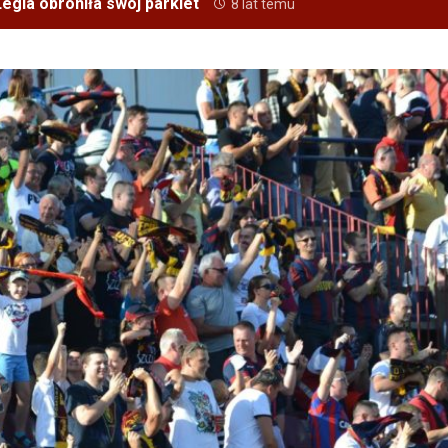
egia obroniła swój parkiet
8 lat temu