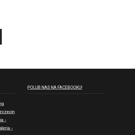
POLUB NAS NA FACEBOOKU!
ing
Szczecin
ia -
aleria -