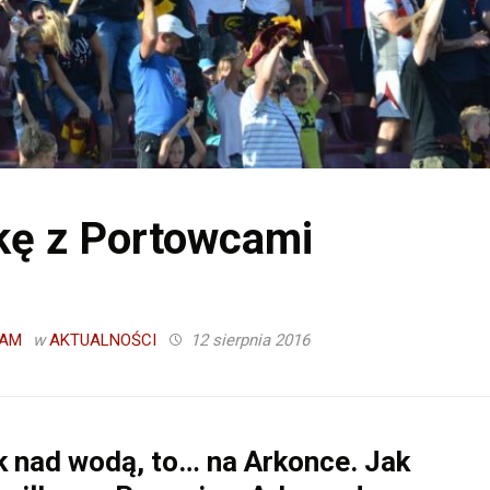
kę z Portowcami
AM
w
AKTUALNOŚCI
12 sierpnia 2016
k nad wodą, to… na Arkonce. Jak