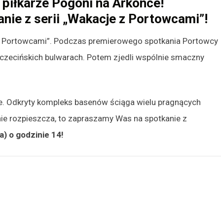
piłkarze Pogoni na Arkonce!
nie z serii „Wakacje z Portowcami”!
z Portowcami”. Podczas premierowego spotkania Portowcy
 szczecińskich bulwarach. Potem zjedli wspólnie smaczny
ce. Odkryty kompleks basenów ściąga wielu pragnących
nie rozpieszcza, to zapraszamy Was na spotkanie z
) o godzinie 14!