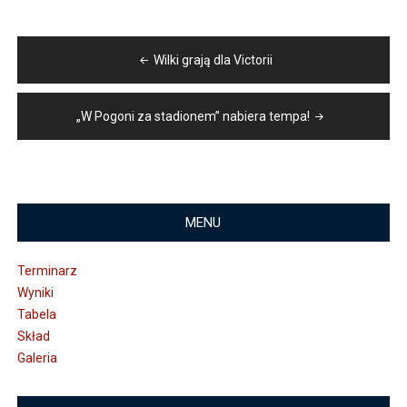
Nawigacja
Wilki grają dla Victorii
wpisu
„W Pogoni za stadionem” nabiera tempa!
MENU
Terminarz
Wyniki
Tabela
Skład
Galeria