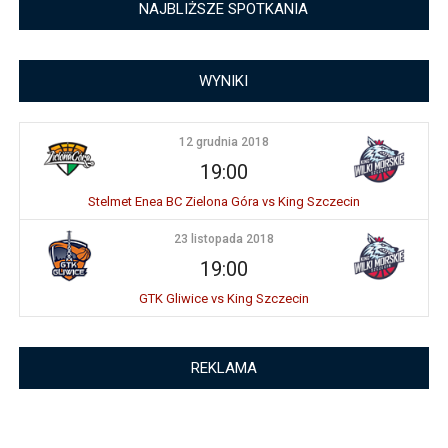
NAJBLIŻSZE SPOTKANIA
WYNIKI
12 grudnia 2018
19:00
Stelmet Enea BC Zielona Góra vs King Szczecin
23 listopada 2018
19:00
GTK Gliwice vs King Szczecin
REKLAMA