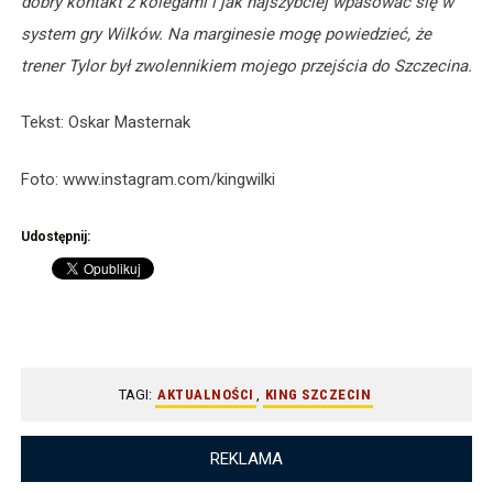
dobry kontakt z kolegami i jak najszybciej wpasować się w
system gry Wilków. Na marginesie mogę powiedzieć, że
trener Tylor był zwolennikiem mojego przejścia do Szczecina.
Tekst: Oskar Masternak
Foto: www.instagram.com/kingwilki
Udostępnij:
TAGI:
AKTUALNOŚCI
,
KING SZCZECIN
REKLAMA