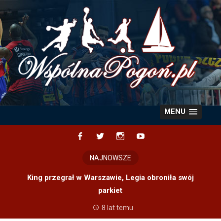
Skip
to
content
MENU
Facebook
Twitter
Instagram
YouTube
NAJNOWSZE
King przegrał w Warszawie, Legia obroniła swój
parkiet
8 lat temu