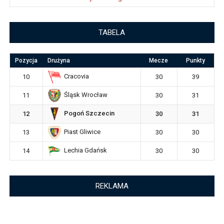
TABELA
Pozycja
Drużyna
Mecze
Punkty
Cracovia
10
30
39
Śląsk Wrocław
11
30
31
Pogoń Szczecin
12
30
31
Piast Gliwice
13
30
30
Lechia Gdańsk
14
30
30
REKLAMA