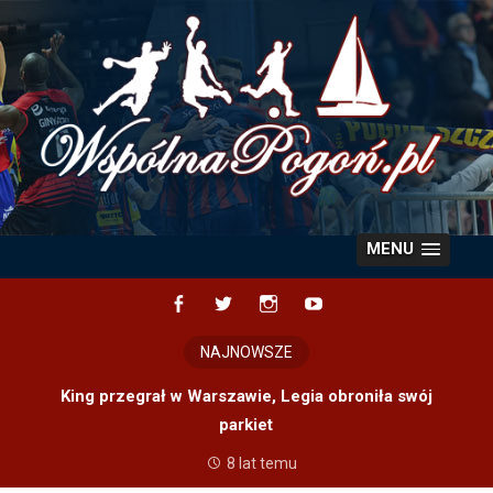
Skip
to
content
MENU
Facebook
Twitter
Instagram
YouTube
NAJNOWSZE
King przegrał w Warszawie, Legia obroniła swój
parkiet
8 lat temu