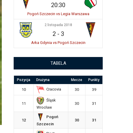
20:30
Pogoń Szczecin vs Legia Warszawa
2 listopada 2018
2
-
3
Arka Gdynia vs Pogoń Szczecin
TABELA
Pozycja
Drużyna
Mecze
Punkty
Cracovia
10
30
39
Śląsk
11
30
31
Wrocław
Pogoń
12
30
31
Szczecin