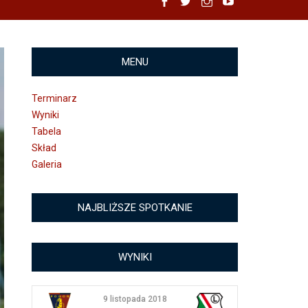
Facebook
Twitter
Instagram
YouTube
MENU
Terminarz
Wyniki
Tabela
Skład
Galeria
NAJBLIŻSZE SPOTKANIE
WYNIKI
9 listopada 2018