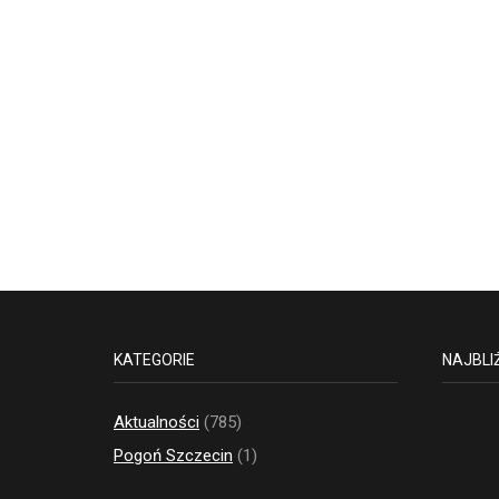
KATEGORIE
NAJBLI
Aktualności
(785)
Pogoń Szczecin
(1)