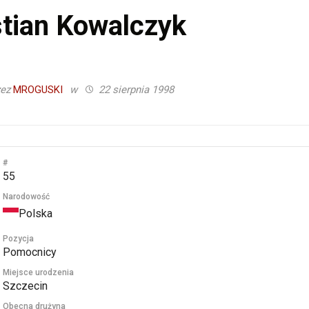
tian Kowalczyk
zez
MROGUSKI
w
22 sierpnia 1998
#
55
Narodowość
Polska
Pozycja
Pomocnicy
Miejsce urodzenia
Szczecin
Obecna drużyna