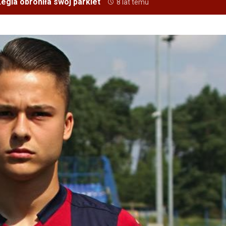
egia obroniła swój parkiet
8 lat temu