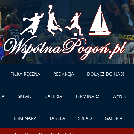
Skip
to
content
PIŁKA RĘCZNA
REDAKCJA
DOŁĄCZ DO NAS!
LA
SKŁAD
GALERIA
TERMINARZ
WYNIKI
TERMINARZ
TABELA
SKŁAD
GALERIA