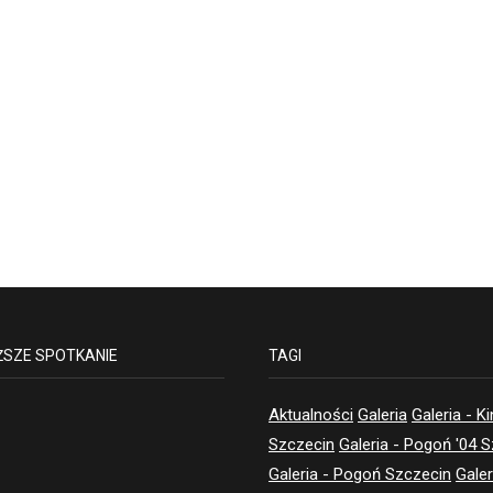
ŻSZE SPOTKANIE
TAGI
Aktualności
Galeria
Galeria - K
Szczecin
Galeria - Pogoń '04 
Galeria - Pogoń Szczecin
Galer