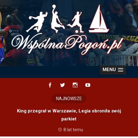
Skip
to
content
MENU
Facebook
Twitter
Instagram
YouTube
NAJNOWSZE
King przegrał w Warszawie, Legia obroniła swój
parkiet
8 lat temu