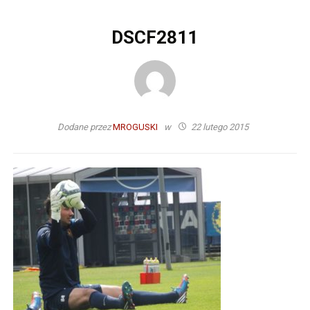
DSCF2811
Dodane przez
MROGUSKI
w
22 lutego 2015