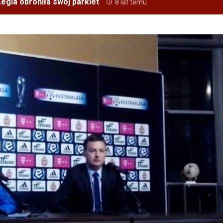
egia obroniła swój parkiet
8 lat temu