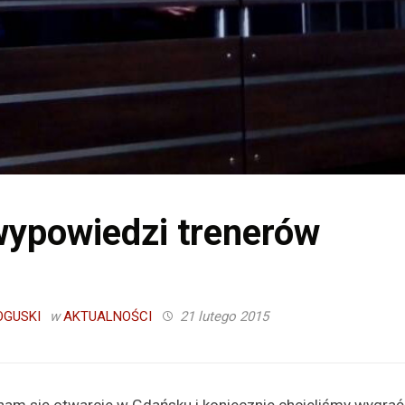
ypowiedzi trenerów
GUSKI
w
AKTUALNOŚCI
21 lutego 2015
nam się otwarcie w Gdańsku i koniecznie chcieliśmy wygrać