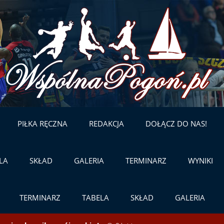
Skip
to
content
PIŁKA RĘCZNA
REDAKCJA
DOŁĄCZ DO NAS!
LA
SKŁAD
GALERIA
TERMINARZ
WYNIKI
TERMINARZ
TABELA
SKŁAD
GALERIA