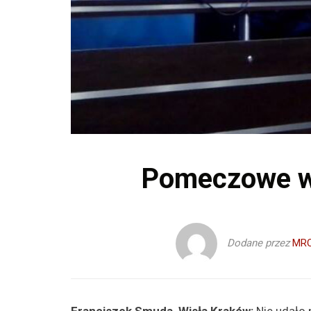
Pomeczowe w
Dodane przez
MRO
Franciszek Smuda, Wisła Kraków:
Nie udało 