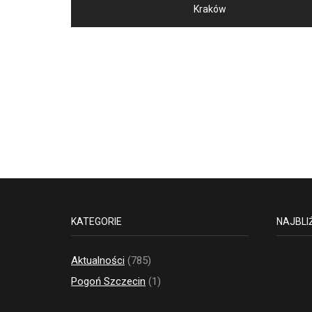
wpisu
Kraków
KATEGORIE
NAJBLI
Aktualności
(785)
Pogoń Szczecin
(1)