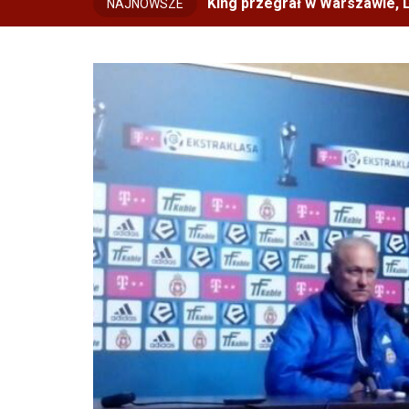
King przegrał w Warszawie, L
NAJNOWSZE