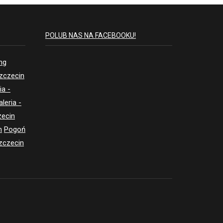
POLUB NAS NA FACEBOOKU!
ing
Szczecin
ia -
aleria -
zecin
n
Pogoń
zczecin