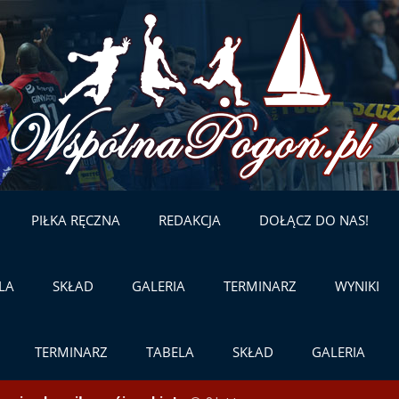
Skip
to
content
PIŁKA RĘCZNA
REDAKCJA
DOŁĄCZ DO NAS!
LA
SKŁAD
GALERIA
TERMINARZ
WYNIKI
TERMINARZ
TABELA
SKŁAD
GALERIA