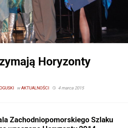
rzymają Horyzonty
OGUSKI
w
AKTUALNOŚCI
4 marca 2015
 Gala Zachodniopomorskiego Szlaku