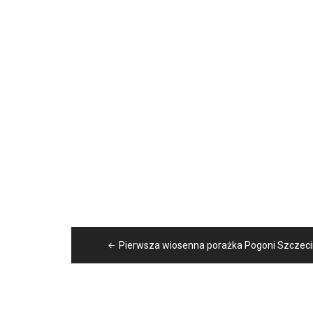
Nawigacja
Pierwsza wiosenna porażka Pogoni Szczeci
wpisu