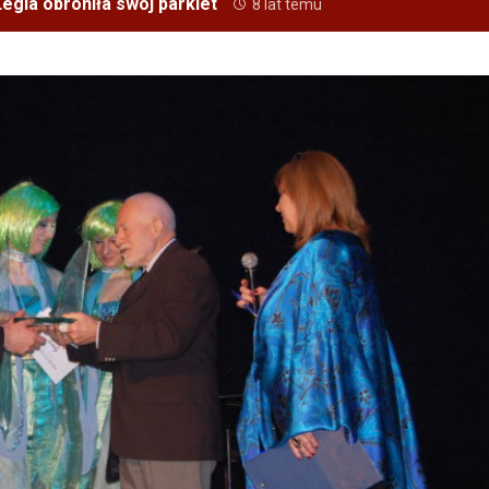
egia obroniła swój parkiet
8 lat temu