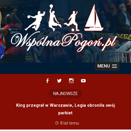
Skip
to
content
MENU
Facebook
Twitter
Instagram
YouTube
NAJNOWSZE
King przegrał w Warszawie, Legia obroniła swój
parkiet
8 lat temu