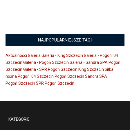
NAJPOPULARNIEJSZE TAGI
Aktualności
Galeria
Galeria - King Szczecin
Galeria - Pogoń '04
Szczecin
Galeria - Pogoń Szczecin
Galeria - Sandra SPA Pogoń
Szczecin
Galeria - SPR Pogoń Szczecin
King Szczecin
piłka
nożna
Pogoń '04 Szczecin
Pogoń Szczecin
Sandra SPA
Pogoń Szczecin
SPR Pogoń Szczecin
KATEGORIE