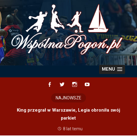
Skip
to
content
MENU
Facebook
Twitter
Instagram
YouTube
NAJNOWSZE
King przegrał w Warszawie, Legia obroniła swój
parkiet
8 lat temu