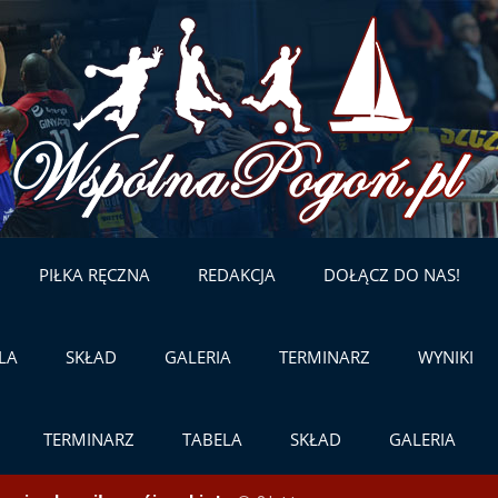
Skip
to
content
PIŁKA RĘCZNA
REDAKCJA
DOŁĄCZ DO NAS!
LA
SKŁAD
GALERIA
TERMINARZ
WYNIKI
TERMINARZ
TABELA
SKŁAD
GALERIA