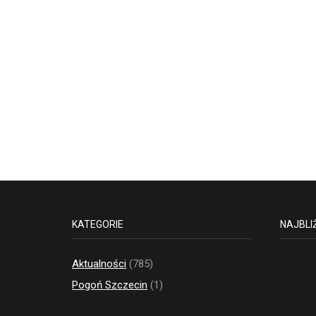
KATEGORIE
NAJBLI
Aktualności
(785)
Pogoń Szczecin
(1)