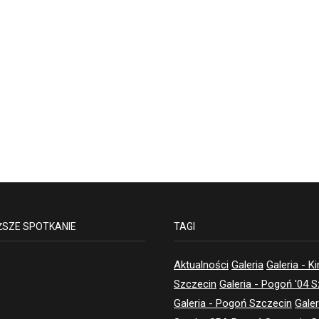
ŻSZE SPOTKANIE
TAGI
Aktualności
Galeria
Galeria - K
Szczecin
Galeria - Pogoń '04 
Galeria - Pogoń Szczecin
Galer