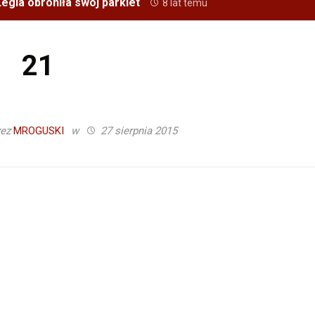
egia obroniła swój parkiet
8 lat temu
21
zez
MROGUSKI
w
27 sierpnia 2015