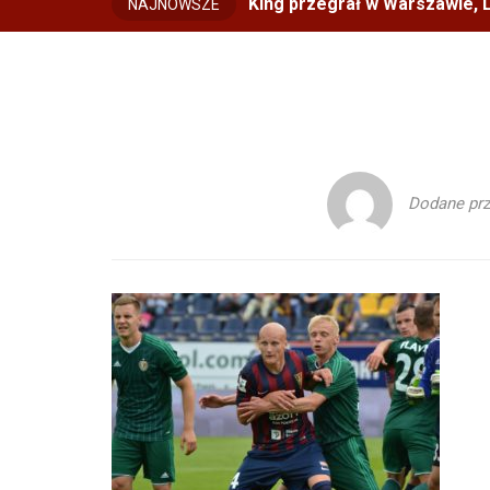
King przegrał w Warszawie, L
NAJNOWSZE
Dodane pr