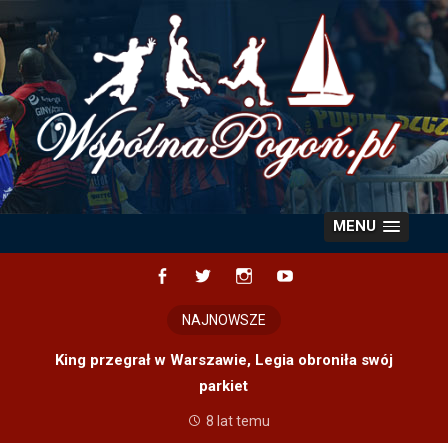
Skip
to
content
MENU
Facebook
Twitter
Instagram
YouTube
NAJNOWSZE
King przegrał w Warszawie, Legia obroniła swój
parkiet
8 lat temu