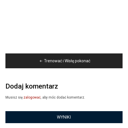
Nawigacja
Trenować i Wisłę pokonać
wpisu
Dodaj komentarz
Musisz się
zalogować
, aby móc dodać komentarz.
WYNIKI