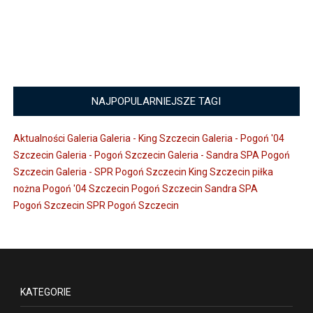
NAJPOPULARNIEJSZE TAGI
Aktualności
Galeria
Galeria - King Szczecin
Galeria - Pogoń '04
Szczecin
Galeria - Pogoń Szczecin
Galeria - Sandra SPA Pogoń
Szczecin
Galeria - SPR Pogoń Szczecin
King Szczecin
piłka
nożna
Pogoń '04 Szczecin
Pogoń Szczecin
Sandra SPA
Pogoń Szczecin
SPR Pogoń Szczecin
KATEGORIE