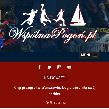
Skip
to
content
MENU
Facebook
Twitter
Instagram
YouTube
NAJNOWSZE
King przegrał w Warszawie, Legia obroniła swój
parkiet
8 lat temu