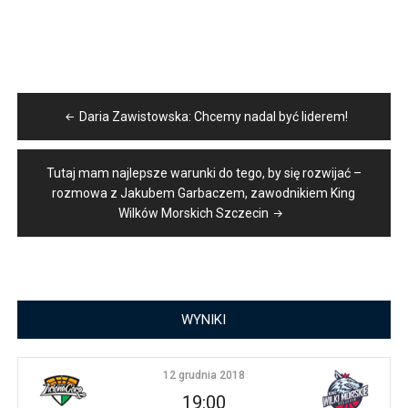
Nawigacja
Daria Zawistowska: Chcemy nadal być liderem!
wpisu
Tutaj mam najlepsze warunki do tego, by się rozwijać –
rozmowa z Jakubem Garbaczem, zawodnikiem King
Wilków Morskich Szczecin
WYNIKI
12 grudnia 2018
19:00