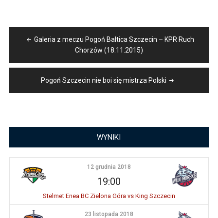
Nawigacja
Galeria z meczu Pogoń Baltica Szczecin – KPR Ruch
wpisu
Chorzów (18.11.2015)
Pogoń Szczecin nie boi się mistrza Polski
WYNIKI
12 grudnia 2018
19:00
Stelmet Enea BC Zielona Góra vs King Szczecin
23 listopada 2018