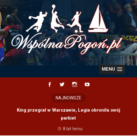
Skip
to
content
MENU
Facebook
Twitter
Instagram
YouTube
NAJNOWSZE
King przegrał w Warszawie, Legia obroniła swój
parkiet
8 lat temu