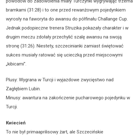
powodów do zadowolenia miały Turczynki wygrywając trzema
bramkami (31:28) i to one przed rewanżowym pojedynkiem
wyrosły na faworyta do awansu do półfinału Challange Cup.
Jednak podopieczne trenera Struzika pokazały charakter i w
drugim meczu zdołały przechylić szalę awansu na swoją
stronę (31:26). Niestety, szczecinianki zamiast świętować
sukces musiały ratować się ucieczką przed miejscowymi
„kibicami”.
Plusy: Wygrana w Turcji i wyjazdowe zwycięstwo nad
Zagłębiem Lubin.
Minusy: awantura na zakończenie pucharowego pojedynku w
Turcji.
Kwiecień
To nie był primaaprilisowy żart, ale Szczecińskie