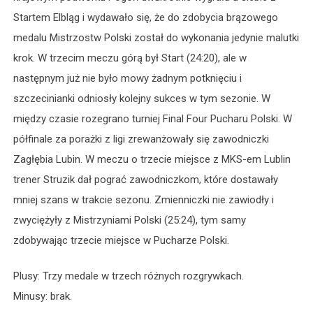
Startem Elbląg i wydawało się, że do zdobycia brązowego
medalu Mistrzostw Polski został do wykonania jedynie malutki
krok. W trzecim meczu górą był Start (24:20), ale w
następnym już nie było mowy żadnym potknięciu i
szczecinianki odniosły kolejny sukces w tym sezonie. W
między czasie rozegrano turniej Final Four Pucharu Polski. W
półfinale za porażki z ligi zrewanżowały się zawodniczki
Zagłębia Lubin. W meczu o trzecie miejsce z MKS-em Lublin
trener Struzik dał pograć zawodniczkom, które dostawały
mniej szans w trakcie sezonu. Zmienniczki nie zawiodły i
zwyciężyły z Mistrzyniami Polski (25:24), tym samy
zdobywając trzecie miejsce w Pucharze Polski.
Plusy: Trzy medale w trzech różnych rozgrywkach.
Minusy: brak.