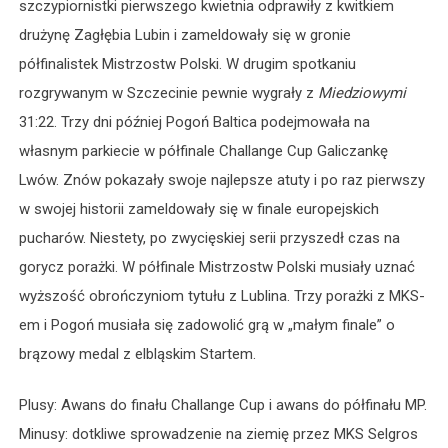
szczypiornistki pierwszego kwietnia odprawiły z kwitkiem
drużynę Zagłębia Lubin i zameldowały się w gronie
półfinalistek Mistrzostw Polski. W drugim spotkaniu
rozgrywanym w Szczecinie pewnie wygrały z
Miedziowymi
31:22. Trzy dni później Pogoń Baltica podejmowała na
własnym parkiecie w półfinale Challange Cup Galiczankę
Lwów. Znów pokazały swoje najlepsze atuty i po raz pierwszy
w swojej historii zameldowały się w finale europejskich
pucharów. Niestety, po zwycięskiej serii przyszedł czas na
gorycz porażki. W półfinale Mistrzostw Polski musiały uznać
wyższość obrończyniom tytułu z Lublina. Trzy porażki z MKS-
em i Pogoń musiała się zadowolić grą w „małym finale” o
brązowy medal z elbląskim Startem.
Plusy: Awans do finału Challange Cup i awans do półfinału MP.
Minusy: dotkliwe sprowadzenie na ziemię przez MKS Selgros