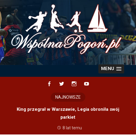
Skip
to
content
MENU
Facebook
Twitter
Instagram
YouTube
NAJNOWSZE
King przegrał w Warszawie, Legia obroniła swój
parkiet
8 lat temu