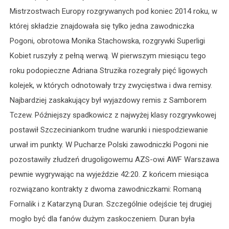
Mistrzostwach Europy rozgrywanych pod koniec 2014 roku, w
której składzie znajdowała się tylko jedna zawodniczka
Pogoni, obrotowa Monika Stachowska, rozgrywki Superligi
Kobiet ruszyły z pełną werwą. W pierwszym miesiącu tego
roku podopieczne Adriana Struzika rozegrały pięć ligowych
kolejek, w których odnotowały trzy zwycięstwa i dwa remisy.
Najbardziej zaskakujący był wyjazdowy remis z Samborem
Tczew. Późniejszy spadkowicz z najwyżej klasy rozgrywkowej
postawił Szczeciniankom trudne warunki i niespodziewanie
urwał im punkty. W Pucharze Polski zawodniczki Pogoni nie
pozostawiły złudzeń drugoligowemu AZS-owi AWF Warszawa
pewnie wygrywając na wyjeździe 42:20. Z końcem miesiąca
rozwiązano kontrakty z dwoma zawodniczkami: Romaną
Fornalik i z Katarzyną Duran. Szczególnie odejście tej drugiej
mogło być dla fanów dużym zaskoczeniem. Duran była