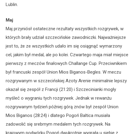
Lublin.
Maj
Maj przyniósł ostateczne rezultaty wszystkich rozgrywek, w
których brały udział szczecińskie zawodniczki. Najważniejsze
jest to, że ze wszystkich udało im się osiągnąć wymarzony
cel, jakim był medal, ale po kolei. Czwartego maja miał miejsce
pierwszy z meczów finałowych Challange Cup. Przeciwnikiem
był francuski zespół Union Mios Biganos-Begles. W meczu
rozgrywanym w szczecińskiej Azoty Arenie minimalnie lepszy
okazał się zespół z Francji (21:20) i Szczecinianki mogły
myśleć o wygraniu tych rozgrywek. Jednak w rewanżu
rozgrywanym tydzień później górą znów był zespół Union
Mios Biganos (28:24) i dlatego Pogoń Baltica musiała
zadowolić się srebrnym medalem tych rozgrywek. Na
krajowym podwórku Pogoń dwukrotnie wygrała u siebie z