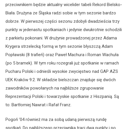
przeciwnikiem będzie aktualny wicelider tabeli Rekord Bielsko-
Biała. Drużyna ze Śląska radzi sobie w tym sezonie bardzo
dobrze. W pierwszej części sezonu zdobyli dwadzieścia trzy
punkty w jedenastu spotkaniach i jedynie dwukrotnie schodzili
z parkietu pokonani. W drużynie prowadzonej przez Adama
Krygera strzelecką formą w tym sezonie błyszczą Adam
Popławski (8 trafień) oraz Paweł Machura i Roman Wachuła
(po 5 bramek). W tym roku rozegrali już spotkanie w ramach
Pucharu Polski i odnieśli wysokie zwycięstwo nad GAP AZS
UEK Kraków 9:2. W składzie bielszczan znajduje się dwóch
zawodników powołanych na najbliższe zgrupowanie
Reprezentacji Polski i towarzyskie spotkanie z Hiszpanią. Są
to: Bartłomiej Nawrat i Rafał Franz.
Pogoń ’04 również ma za sobą udaną pierwszą rundę
spotkań. Do najbliższego przeciwnika traci dwa punkty i po