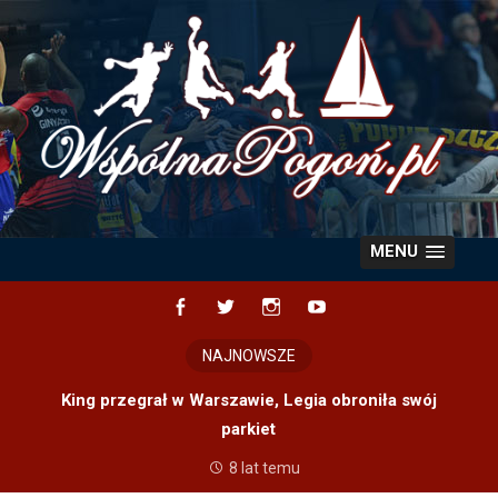
Skip
to
content
MENU
Facebook
Twitter
Instagram
YouTube
NAJNOWSZE
King przegrał w Warszawie, Legia obroniła swój
parkiet
8 lat temu