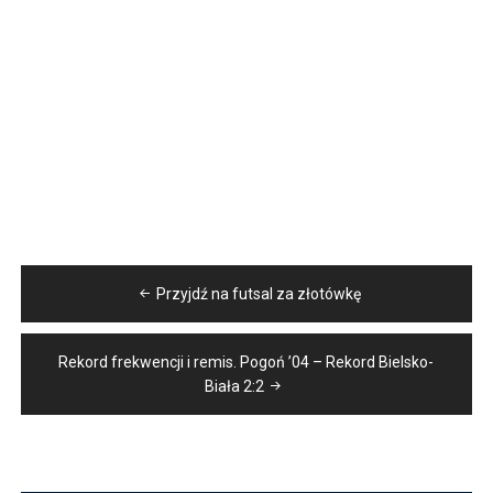
Nawigacja
Przyjdź na futsal za złotówkę
wpisu
Rekord frekwencji i remis. Pogoń ’04 – Rekord Bielsko-
Biała 2:2