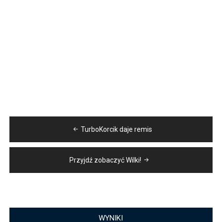
Nawigacja
TurboKorcik daje remis
wpisu
Przyjdź zobaczyć Wilki!
WYNIKI