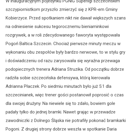
W inauguracyjnym pojedynku PGNiG Superligi szczecińskim
szczypiornistkom przyszło zmierzyć się z KPR-em Gminy
Kobierzyce. Przed spotkaniem nikt nie dawał większych szans
na odniesienie sukcesu tegorocznemu bieniaminkowi
rozgrywek, a w roli zdecydowanego faworyta występowała
Pogoń Baltica Szczecin. Chociaż pierwsze minuty meczu w
wykonaniu obu zespołów były bardzo nerwowe, to w stylu gry
i doświadczeniu od razu zarysowała się wyraźna przewaga
podopiecznych trenera Adriana Struzika. Od początku dobrze
radziła sobie szczecińska defensywa, którą kierowała
Adrianna Płaczek. Po siedmiu minutach było już 5:1 dla
szczecinianek, więc trener gości postanowił poprosić o czas
dla swojej drużyny. Na niewiele się to zdało, bowiem gole
padały tylko do jednej bramki. Nawet grając w przewadze
zawodniczki z Dolnego Śląska nie potrafiły pokonać bramkarki
Pogoni. Z drugiej strony dobrze weszła w spotkanie Daria