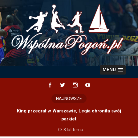
Skip
to
content
MENU
Facebook
Twitter
Instagram
YouTube
NAJNOWSZE
King przegrał w Warszawie, Legia obroniła swój
parkiet
8 lat temu