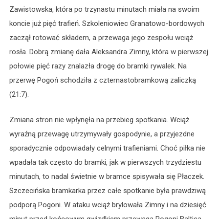
Zawistowska, która po trzynastu minutach miała na swoim
koncie już pięć trafień. Szkoleniowiec Granatowo-bordowych
zaczął rotować składem, a przewaga jego zespołu wciąż
rosła. Dobrą zmianę dała Aleksandra Zimny, która w pierwszej
połowie pięć razy znalazła drogę do bramki rywalek. Na
przerwę Pogoń schodziła z czternastobramkową zaliczką
(21:7).
Zmiana stron nie wpłynęła na przebieg spotkania. Wciąż
wyraźną przewagę utrzymywały gospodynie, a przyjezdne
sporadycznie odpowiadały celnymi trafieniami. Choć piłka nie
wpadała tak często do bramki, jak w pierwszych trzydziestu
minutach, to nadal świetnie w bramce spisywała się Płaczek.
Szczecińska bramkarka przez całe spotkanie była prawdziwą
podporą Pogoni. W ataku wciąż brylowała Zimny i na dziesięć
minut przed końcowym gwizdkiem przewaga Pogoni Baltica