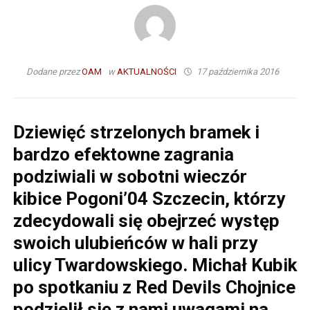
Dodane przez
OAM
w
AKTUALNOŚCI
17 października 2016
Dziewięć strzelonych bramek i
bardzo efektowne zagrania
podziwiali w sobotni wieczór
kibice Pogoni’04 Szczecin, którzy
zdecydowali się obejrzeć występ
swoich ulubieńców w hali przy
ulicy Twardowskiego. Michał Kubik
po spotkaniu z Red Devils Chojnice
podzielił się z nami uwagami na