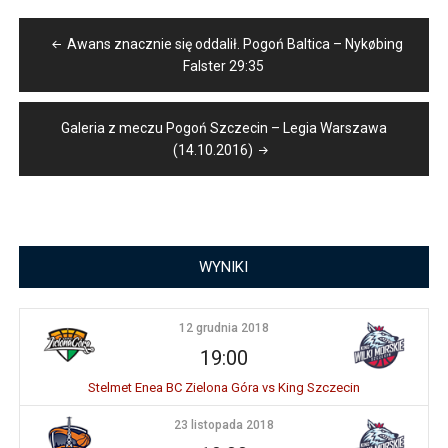
Nawigacja
Awans znacznie się oddalił. Pogoń Baltica – Nykøbing
wpisu
Falster 29:35
Galeria z meczu Pogoń Szczecin – Legia Warszawa
(14.10.2016)
WYNIKI
12 grudnia 2018
19:00
Stelmet Enea BC Zielona Góra vs King Szczecin
23 listopada 2018