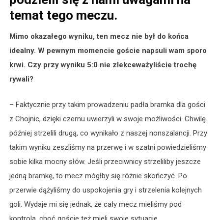
temat tego meczu.
Mimo okazałego wyniku, ten mecz nie był do końca
idealny. W pewnym momencie goście napsuli wam sporo
krwi. Czy przy wyniku 5:0 nie zlekceważyliście trochę
rywali?
– Faktycznie przy takim prowadzeniu padła bramka dla gości
z Chojnic, dzięki czemu uwierzyli w swoje możliwości. Chwilę
później strzelili drugą, co wynikało z naszej nonszalancji. Przy
takim wyniku zeszliśmy na przerwę i w szatni powiedzieliśmy
sobie kilka mocny słów. Jeśli przeciwnicy strzeliliby jeszcze
jedną bramkę, to mecz mógłby się różnie skończyć. Po
przerwie dążyliśmy do uspokojenia gry i strzelenia kolejnych
goli. Wydaje mi się jednak, że cały mecz mieliśmy pod
kontrolą, choć goście też mieli swoje sytuacje.