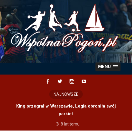
Skip
to
content
MENU
Facebook
Twitter
Instagram
YouTube
NAJNOWSZE
King przegrał w Warszawie, Legia obroniła swój
parkiet
8 lat temu