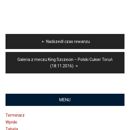
Nawigacja
Nadszedł czas rewanżu
wpisu
Galeria z meczu King Szczecin – Polski Cukier Toruń
(18.11.2016)
MENU
Terminarz
Wyniki
Tabela