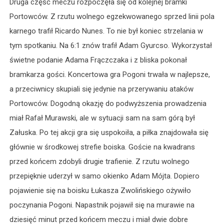
Druga część meczu rozpoczęła się od kolejnej bramki
Portowców. Z rzutu wolnego egzekwowanego sprzed linii pola
karnego trafił Ricardo Nunes. To nie był koniec strzelania w
tym spotkaniu. Na 6:1 znów trafił Adam Gyurcso. Wykorzystał
świetne podanie Adama Frączczaka i z bliska pokonał
bramkarza gości. Koncertowa gra Pogoni trwała w najlepsze,
a przeciwnicy skupiali się jedynie na przerywaniu ataków
Portowców. Dogodną okazję do podwyższenia prowadzenia
miał Rafał Murawski, ale w sytuacji sam na sam górą był
Załuska. Po tej akcji gra się uspokoiła, a piłka znajdowała się
głównie w środkowej strefie boiska. Goście na kwadrans
przed końcem zdobyli drugie trafienie. Z rzutu wolnego
przepięknie uderzył w samo okienko Adam Mójta. Dopiero
pojawienie się na boisku Łukasza Zwolińskiego ożywiło
poczynania Pogoni. Napastnik pojawił się na murawie na
dziesięć minut przed końcem meczu i miał dwie dobre