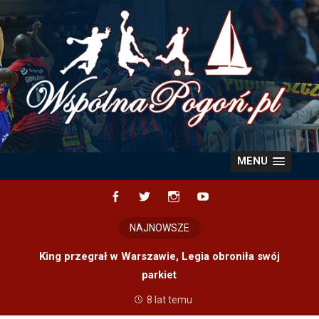
Skip
to
content
MENU
Facebook
Twitter
Instagram
YouTube
NAJNOWSZE
King przegrał w Warszawie, Legia obroniła swój
parkiet
8 lat temu