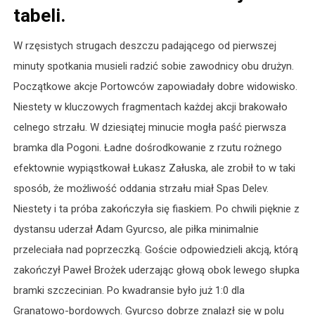
tabeli.
W rzęsistych strugach deszczu padającego od pierwszej
minuty spotkania musieli radzić sobie zawodnicy obu drużyn.
Początkowe akcje Portowców zapowiadały dobre widowisko.
Niestety w kluczowych fragmentach każdej akcji brakowało
celnego strzału. W dziesiątej minucie mogła paść pierwsza
bramka dla Pogoni. Ładne dośrodkowanie z rzutu rożnego
efektownie wypiąstkował Łukasz Załuska, ale zrobił to w taki
sposób, że możliwość oddania strzału miał Spas Delev.
Niestety i ta próba zakończyła się fiaskiem. Po chwili pięknie z
dystansu uderzał Adam Gyurcso, ale piłka minimalnie
przeleciała nad poprzeczką. Goście odpowiedzieli akcją, którą
zakończył Paweł Brożek uderzając głową obok lewego słupka
bramki szczecinian. Po kwadransie było już 1:0 dla
Granatowo-bordowych. Gyurcso dobrze znalazł się w polu