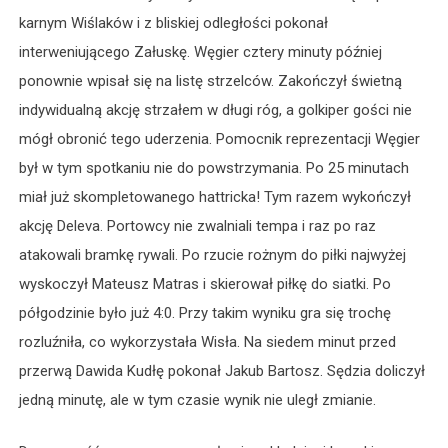
karnym Wiślaków i z bliskiej odległości pokonał
interweniującego Załuskę. Węgier cztery minuty później
ponownie wpisał się na listę strzelców. Zakończył świetną
indywidualną akcję strzałem w długi róg, a golkiper gości nie
mógł obronić tego uderzenia. Pomocnik reprezentacji Węgier
był w tym spotkaniu nie do powstrzymania. Po 25 minutach
miał już skompletowanego hattricka! Tym razem wykończył
akcję Deleva. Portowcy nie zwalniali tempa i raz po raz
atakowali bramkę rywali. Po rzucie rożnym do piłki najwyżej
wyskoczył Mateusz Matras i skierował piłkę do siatki. Po
półgodzinie było już 4:0. Przy takim wyniku gra się trochę
rozluźniła, co wykorzystała Wisła. Na siedem minut przed
przerwą Dawida Kudłę pokonał Jakub Bartosz. Sędzia doliczył
jedną minutę, ale w tym czasie wynik nie uległ zmianie.