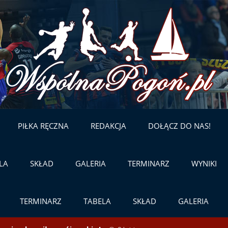
Skip
to
content
PIŁKA RĘCZNA
REDAKCJA
DOŁĄCZ DO NAS!
LA
SKŁAD
GALERIA
TERMINARZ
WYNIKI
TERMINARZ
TABELA
SKŁAD
GALERIA