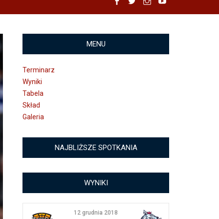
Facebook
Twitter
Instagram
YouTube
MENU
Terminarz
Wyniki
Tabela
Skład
Galeria
NAJBLIŻSZE SPOTKANIA
WYNIKI
12 grudnia 2018