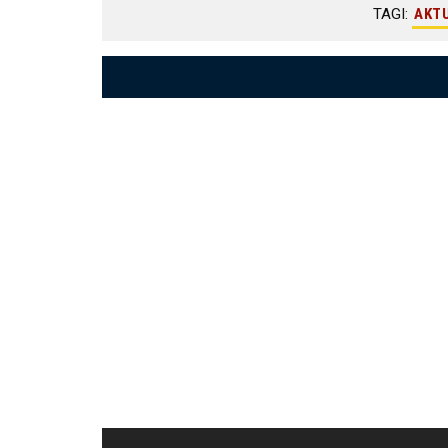
TAGI:
AKT
Nawigacja