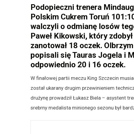
Podopieczni trenera Mindaug
Polskim Cukrem Toruń 101:10
walczyli o odmianę losów teg
Paweł Kikowski, który zdobył
zanotował 18 oczek. Olbrzym
popisali się Tauras Jogela i 
odpowiednio 20 i 16 oczek.
W finałowej partii meczu King Szczecin musia
został ukarany drugim przewinieniem techniczn
drużynę prowadził Łukasz Biela – asystent tren
srebrny medalista minionego sezonu był bard