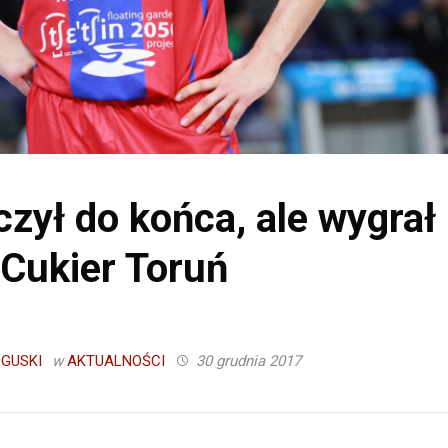
zył do końca, ale wygrał
 Cukier Toruń
GUSKI
w
AKTUALNOŚCI
30 grudnia 2017