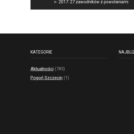
2017: 27 zawodników z powołaniami
wpisu
KATEGORIE
NAJBLI
Aktualności
(785)
Pogoń Szczecin
(1)