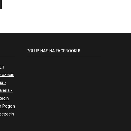
POLUB NAS NA FACEBOOKU!
ing
Szczecin
ia -
aleria -
zecin
n
Pogoń
zczecin