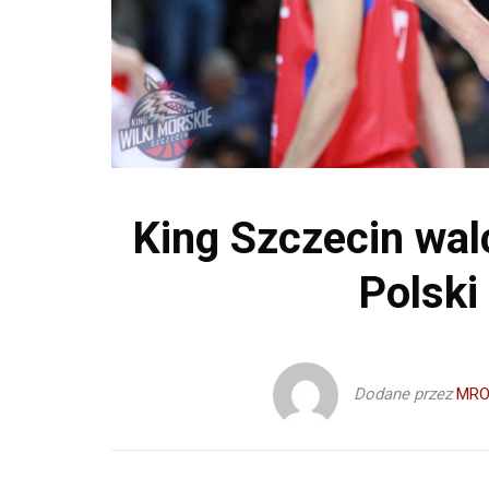
King Szczecin walc
Polski
Dodane przez
MRO