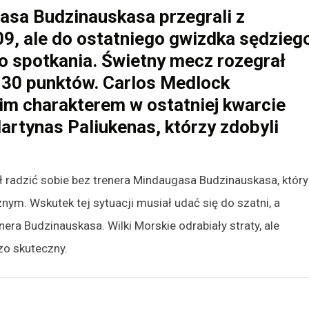
asa Budzinauskasa przegrali z
9, ale do ostatniego gwizdka sędzieg
o spotkania. Świetny mecz rozegrał
 30 punktów. Carlos Medlock
im charakterem w ostatniej kwarcie
Martynas Paliukenas, którzy zdobyli
ł radzić sobie bez trenera Mindaugasa Budzinauskasa, który
ym. Wskutek tej sytuacji musiał udać się do szatni, a
era Budzinauskasa. Wilki Morskie odrabiały straty, ale
zo skuteczny.