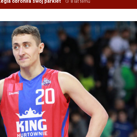
egia obroniła swój parkiet
8 lat temu