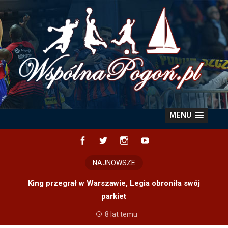
Skip
to
content
MENU
Facebook
Twitter
Instagram
YouTube
NAJNOWSZE
King przegrał w Warszawie, Legia obroniła swój
parkiet
8 lat temu