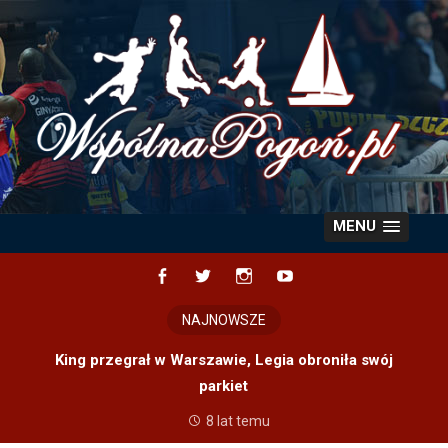
Skip
to
content
MENU
Facebook
Twitter
Instagram
YouTube
NAJNOWSZE
King przegrał w Warszawie, Legia obroniła swój
parkiet
8 lat temu