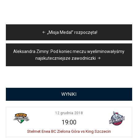
Nawigacja
„Misja Medal” rozpoczęta!
wpisu
Aleksandra Zimny: Pod koniec meczu wyeliminowałyśmy
najskuteczniejsze zawodniczki
WYNIKI
12 grudnia 2018
19:00
Stelmet Enea BC Zielona Góra vs King Szczecin