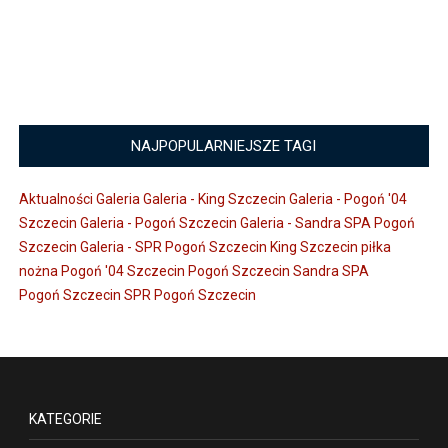
NAJPOPULARNIEJSZE TAGI
Aktualności
Galeria
Galeria - King Szczecin
Galeria - Pogoń '04
Szczecin
Galeria - Pogoń Szczecin
Galeria - Sandra SPA Pogoń
Szczecin
Galeria - SPR Pogoń Szczecin
King Szczecin
piłka
nożna
Pogoń '04 Szczecin
Pogoń Szczecin
Sandra SPA
Pogoń Szczecin
SPR Pogoń Szczecin
KATEGORIE