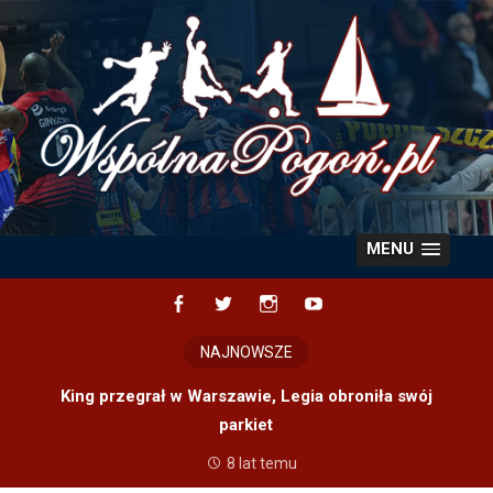
Skip
to
content
MENU
Facebook
Twitter
Instagram
YouTube
NAJNOWSZE
King przegrał w Warszawie, Legia obroniła swój
parkiet
8 lat temu