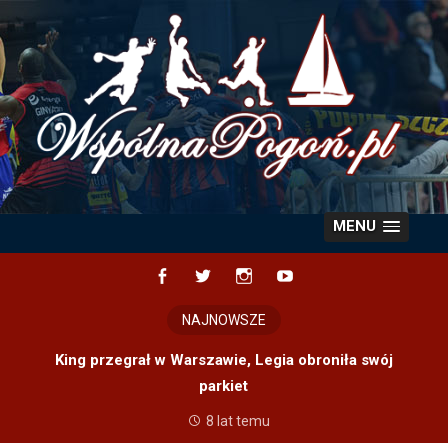
Skip
to
content
MENU
Facebook
Twitter
Instagram
YouTube
NAJNOWSZE
King przegrał w Warszawie, Legia obroniła swój
parkiet
8 lat temu