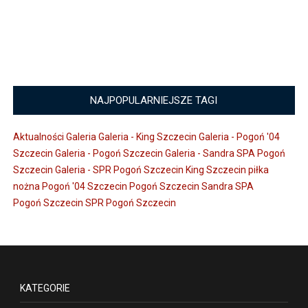
NAJPOPULARNIEJSZE TAGI
Aktualności
Galeria
Galeria - King Szczecin
Galeria - Pogoń '04
Szczecin
Galeria - Pogoń Szczecin
Galeria - Sandra SPA Pogoń
Szczecin
Galeria - SPR Pogoń Szczecin
King Szczecin
piłka
nożna
Pogoń '04 Szczecin
Pogoń Szczecin
Sandra SPA
Pogoń Szczecin
SPR Pogoń Szczecin
KATEGORIE